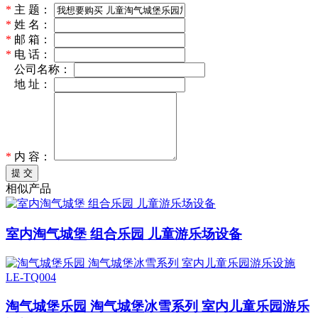
*
主 题：
*
姓 名：
*
邮 箱：
*
电 话：
*
公司名称：
*
地 址：
*
内 容：
提 交
相似产品
室内淘气城堡 组合乐园 儿童游乐场设备
淘气城堡乐园 淘气城堡冰雪系列 室内儿童乐园游乐