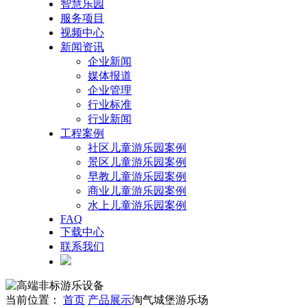
智慧乐园
服务项目
视频中心
新闻资讯
企业新闻
媒体报道
企业管理
行业标准
行业新闻
工程案例
社区儿童游乐园案例
景区儿童游乐园案例
早教儿童游乐园案例
商业儿童游乐园案例
水上儿童游乐园案例
FAQ
下载中心
联系我们
当前位置：
首页
产品展示
淘气城堡游乐场