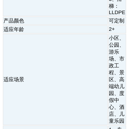
梯：
LLDPE
产品颜色
可定制
2+
适应年龄
小区、
公园、
游乐
场、市
政工
程、景
适应场景
区、高
端幼儿
园、度
假中
心、酒
店、儿
童乐园