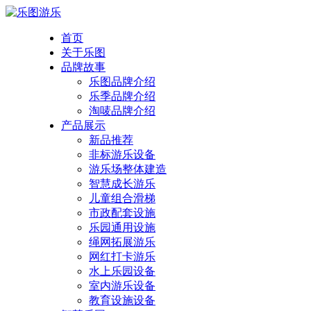
首页
关于乐图
品牌故事
乐图品牌介绍
乐季品牌介绍
淘唛品牌介绍
产品展示
新品推荐
非标游乐设备
游乐场整体建造
智慧成长游乐
儿童组合滑梯
市政配套设施
乐园通用设施
绳网拓展游乐
网红打卡游乐
水上乐园设备
室内游乐设备
教育设施设备