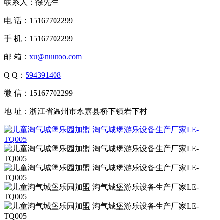
联系人：徐先生
电 话：15167702299
手 机：15167702299
邮 箱：
xu@nuutoo.com
Q Q：
594391408
微 信：15167702299
地 址：浙江省温州市永嘉县桥下镇岩下村